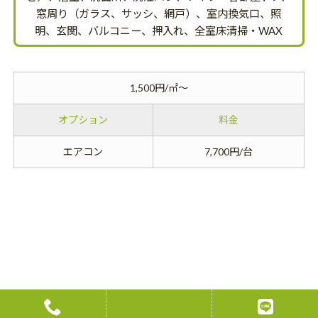
窓周り（ガラス、サッシ、網戸）、室内換気口、照
明、玄関、バルコニー、押入れ、全室床清掃・WAX
1,500円/㎡～
オプション
料金
エアコン
7,700円/台
VACANCY CLEANING
空室クリーニング