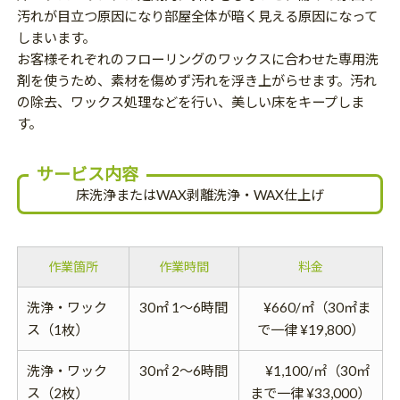
汚れが目立つ原因になり部屋全体が暗く見える原因になって
しまいます。
お客様それぞれのフローリングのワックスに合わせた専用洗
剤を使うため、素材を傷めず汚れを浮き上がらせます。汚れ
の除去、ワックス処理などを行い、美しい床をキープしま
す。
サービス内容
床洗浄またはWAX剥離洗浄・WAX仕上げ
作業箇所
作業時間
料金
洗浄・ワック
30㎡ 1～6時間
¥660/㎡（30㎡ま
ス（1枚）
で一律 ¥19,800）
洗浄・ワック
30㎡ 2～6時間
¥1,100/㎡（30㎡
ス（2枚）
まで一律 ¥33,000）