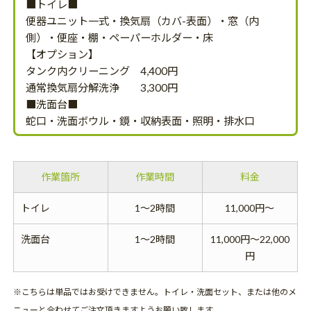
■トイレ■
便器ユニット一式・換気扇（カバ-表面）・窓（内
側）・便座・棚・ペーパーホルダー・床
【オプション】
タンク内クリーニング 4,400円
通常換気扇分解洗浄 3,300円
■洗面台■
蛇口・洗面ボウル・鏡・収納表面・照明・排水口
作業箇所
作業時間
料金
トイレ
1～2時間
11,000円～
洗面台
1～2時間
11,000円～22,000
円
※こちらは単品ではお受けできません。トイレ・洗面セット、または他のメ
ニューと合わせてご注文頂きますようお願い致します。